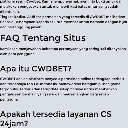
platform resmi Cwdbet. Kami mempunyai hak meminta bukti umur dan
melakukan pengecekan untuk memverifikasi batas umur yang sudah
ditentukan.
Tingkat Resiko: Aktifitas permainan yang tersedia di CWDBET melibatkan
finansial, diharapkan kepada seluruh member untuk bermain dengan bijak
dan bertanggung jawab.
FAQ Tentang Situs
Kami akan menjawaban beberapa pertanyaan yang sering kali ditanyakan
oleh para pengguna.
Apa itu CWDBET?
CWDBET adalah platform penyedia permainan online terlengkap, terbaik
dan terpercaya top 1 di Indonesia. Menawarkan beragam pilihan game
terpopuler, terbaru dan terupdate setiap harinya untuk memberikan
pengalaman bermain yang seru dan menyenangkan bagi setiap
pengguna.
Apakah tersedia layanan CS
24jam?