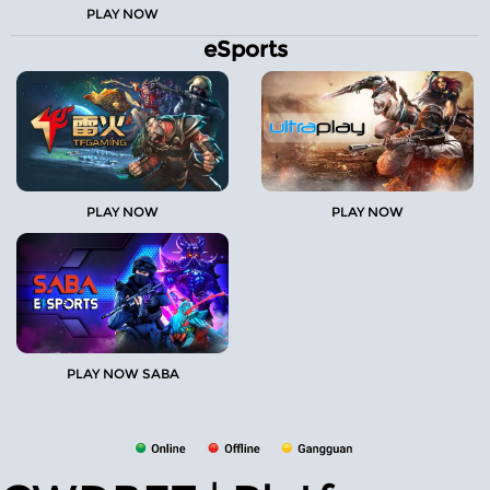
PLAY NOW
eSports
PLAY NOW
PLAY NOW
PLAY NOW SABA