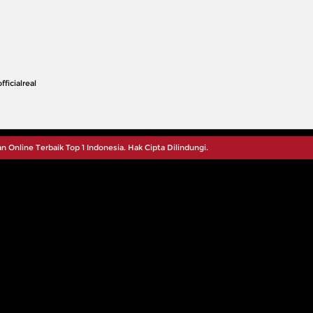
ficialreal
Online Terbaik Top 1 Indonesia. Hak Cipta Dilindungi.