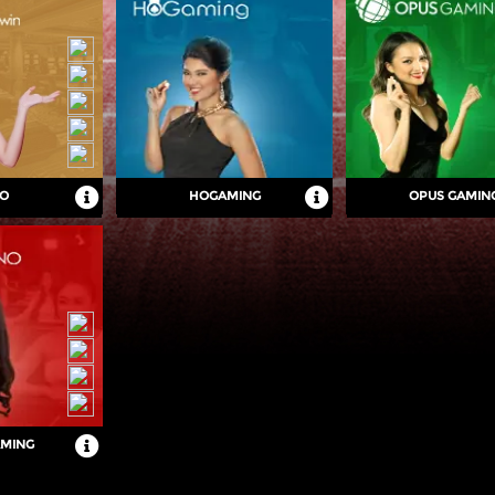
10Rb
5Jt
Roulette
1Rb
5Jt
Baccarat
1
1Rb
25Jt
Baccarat
10Rb
7,5Jt
Roulette
1
1Rb
25Jt
Dragon Tiger
10Rb
7,5Jt
Sicbo
1
10Rb
10Jt
Blackjack
25Rb
2,5Jt
Dragon Tiger
1
1Rb
2Jt
Sicbo
1Rb
5Jt
MASUK
DAFTAR
MASUK
DAFTAR
M
BALI
KEMBALI
KEMBALI
O
HOGAMING
OPUS GAMIN
O
HOGAMING
OPUS GAMIN
Min
Max
5Rb
30Jt
1Rb
125Jt
1Rb
125Jt
5Rb
30Jt
MASUK
BALI
AMING
AMING