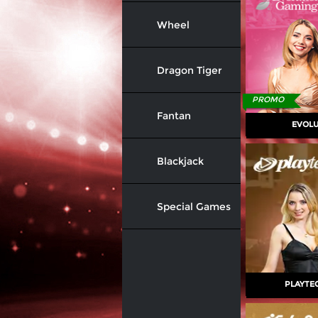
Roulette
Baccarat
Wheel
Sicbo
Dragon Tiger
Blackjack
Wheel
Dragon Tiger
DAFTAR
PROMO
KEM
Fantan
EVOLU
EVOLU
Meja
Blackjack
Roulette
Sicbo
Baccarat
Blackjack
Special Games
Dragon Tiger
Special Games
DAFTAR
KEM
PLAYTEC
PLAYTEC
Meja